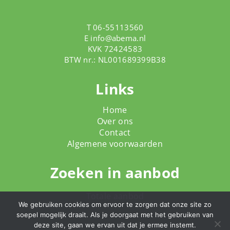
T 06-55113560
E
info@abema.nl
KVK 72424583
BTW nr.: NL001689399B38
Links
Home
Over ons
Contact
Algemene voorwaarden
Zoeken in aanbod
Totale aanbod
We gebruiken cookies om ervoor te zorgen dat onze site zo
soepel mogelijk draait. Als je doorgaat met het gebruiken van
deze site, gaan we ervan uit dat je ermee instemt.