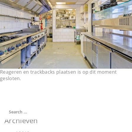
t
i
o
n
Reageren en trackbacks plaatsen is op dit moment
gesloten.
Archieven