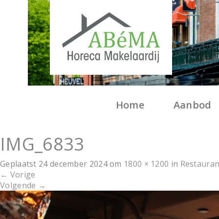
Home
Aanbod
IMG_6833
Geplaatst
24 december 2024
om
1800 × 1200
in
Restauran
←
Vorige
Volgende
→