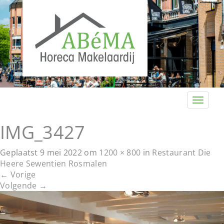
T
o
g
IMG_3427
g
l
Geplaatst
9 mei 2022
om
1200 × 800
in
Restaurant Die
e
Heere Sewentien Rosmalen
n
←
Vorige
a
Volgende
→
v
i
g
a