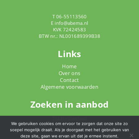
T 06-55113560
E
info@abema.nl
KVK 72424583
BTW nr.: NL001689399B38
Links
Home
Over ons
Contact
Algemene voorwaarden
Zoeken in aanbod
Totale aanbod
We gebruiken cookies om ervoor te zorgen dat onze site zo
soepel mogelijk draait. Als je doorgaat met het gebruiken van
deze site, gaan we ervan uit dat je ermee instemt.