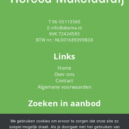
T 06-55113560
E
info@abema.nl
KVK 72424583
BTW nr.: NL001689399B38
Links
Home
Over ons
Contact
Algemene voorwaarden
Zoeken in aanbod
Totale aanbod
We gebruiken cookies om ervoor te zorgen dat onze site zo
soepel mogelijk draait. Als je doorgaat met het gebruiken van