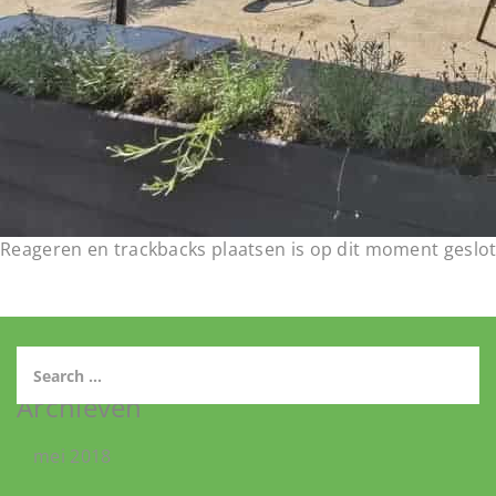
Reageren en trackbacks plaatsen is op dit moment geslot
Archieven
mei 2018