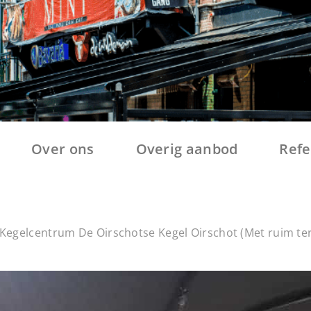
Over ons
Overig aanbod
Refe
Kegelcentrum De Oirschotse Kegel Oirschot (Met ruim ter