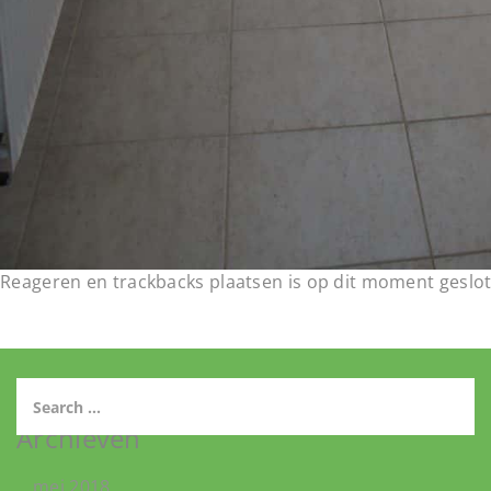
Reageren en trackbacks plaatsen is op dit moment geslot
Archieven
mei 2018