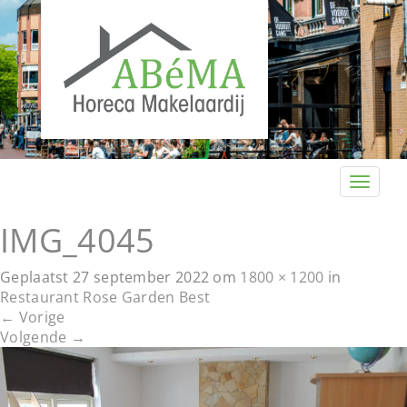
T
o
g
IMG_4045
g
l
Geplaatst
27 september 2022
om
1800 × 1200
in
e
Restaurant Rose Garden Best
n
←
Vorige
a
Volgende
→
v
i
g
a