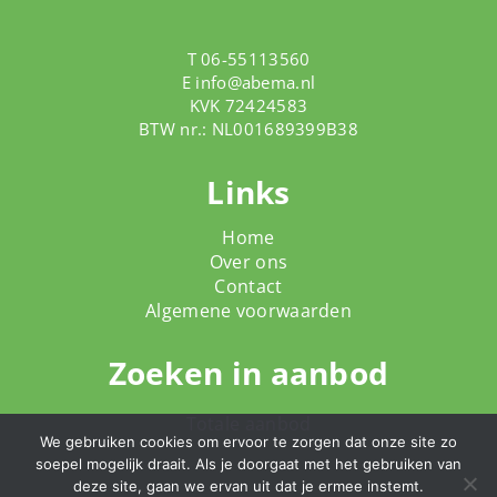
T 06-55113560
E
info@abema.nl
KVK 72424583
BTW nr.: NL001689399B38
Links
Home
Over ons
Contact
Algemene voorwaarden
Zoeken in aanbod
Totale aanbod
We gebruiken cookies om ervoor te zorgen dat onze site zo
soepel mogelijk draait. Als je doorgaat met het gebruiken van
deze site, gaan we ervan uit dat je ermee instemt.