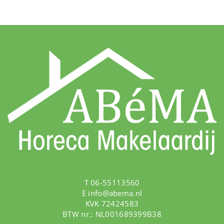
T 06-55113560
E
info@abema.nl
KVK 72424583
BTW nr.: NL001689399B38