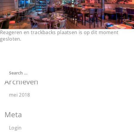
t
i
o
n
Reageren en trackbacks plaatsen is op dit moment
gesloten.
Archieven
mei 2018
Meta
Login