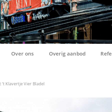
Over ons
Overig aanbod
Refe
’t Klavertje Vier Bladel