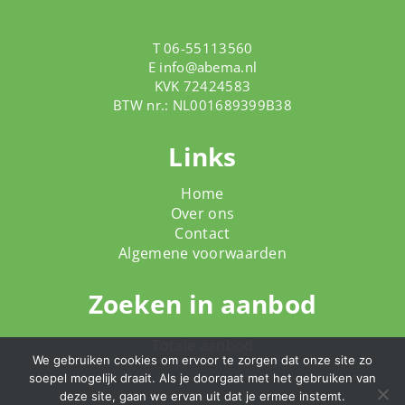
T 06-55113560
E
info@abema.nl
KVK 72424583
BTW nr.: NL001689399B38
Links
Home
Over ons
Contact
Algemene voorwaarden
Zoeken in aanbod
Totale aanbod
We gebruiken cookies om ervoor te zorgen dat onze site zo
soepel mogelijk draait. Als je doorgaat met het gebruiken van
deze site, gaan we ervan uit dat je ermee instemt.