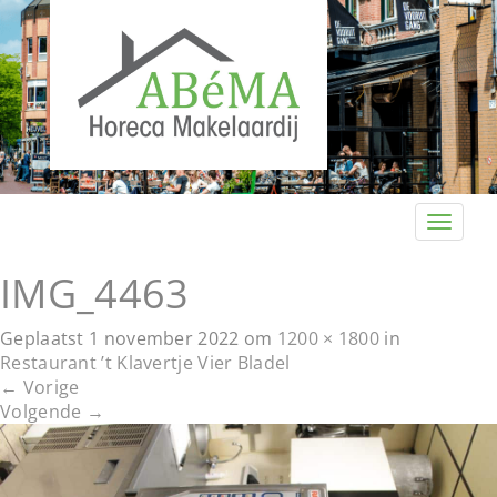
T
o
g
IMG_4463
g
l
Geplaatst
1 november 2022
om
1200 × 1800
in
e
Restaurant ’t Klavertje Vier Bladel
n
←
Vorige
a
Volgende
→
v
i
g
a