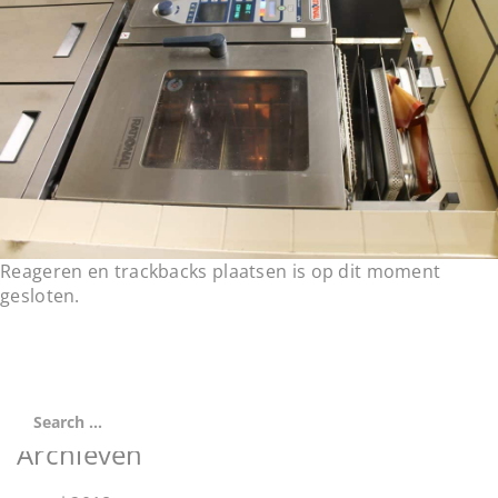
t
i
o
n
Reageren en trackbacks plaatsen is op dit moment
gesloten.
Archieven