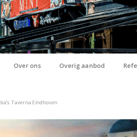
Over ons
Overig aanbod
Refe
rba’s Taverna Eindhoven