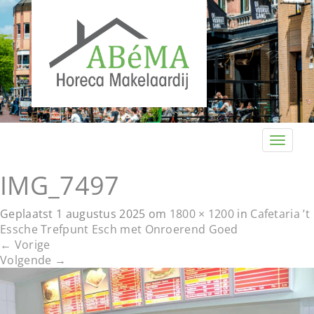
T
o
g
IMG_7497
g
l
Geplaatst
1 augustus 2025
om
1800 × 1200
in
Cafetaria ’t
e
Essche Trefpunt Esch met Onroerend Goed
n
←
Vorige
a
Volgende
→
v
i
g
a