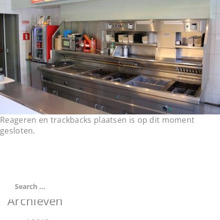
t
i
o
n
Reageren en trackbacks plaatsen is op dit moment
gesloten.
Archieven