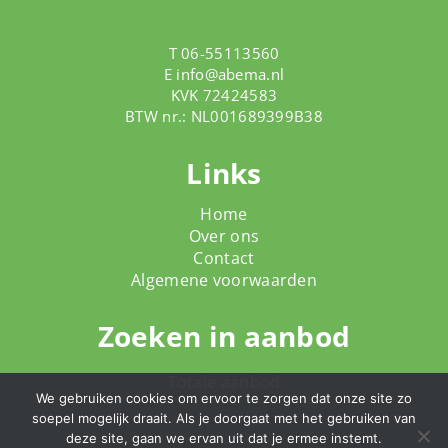
T 06-55113560
E
info@abema.nl
KVK 72424583
BTW nr.: NL001689399B38
Links
Home
Over ons
Contact
Algemene voorwaarden
Zoeken in aanbod
Totale aanbod
We gebruiken cookies om ervoor te zorgen dat onze site zo
soepel mogelijk draait. Als je doorgaat met het gebruiken van
deze site, gaan we ervan uit dat je ermee instemt.