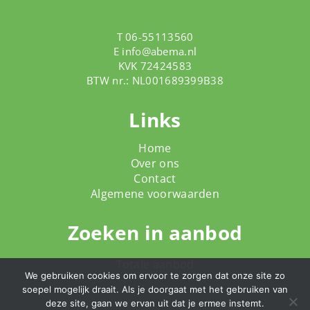
T 06-55113560
E
info@abema.nl
KVK 72424583
BTW nr.: NL001689399B38
Links
Home
Over ons
Contact
Algemene voorwaarden
Zoeken in aanbod
Totale aanbod
We gebruiken cookies om ervoor te zorgen dat onze site zo
soepel mogelijk draait. Als je doorgaat met het gebruiken van
deze site, gaan we ervan uit dat je ermee instemt.