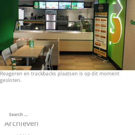
t
i
o
n
Reageren en trackbacks plaatsen is op dit moment
gesloten.
Archieven