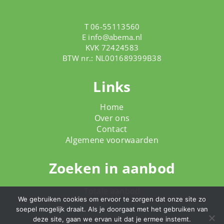
T 06-55113560
E
info@abema.nl
KVK 72424583
BTW nr.: NL001689399B38
Links
Home
Over ons
Contact
Algemene voorwaarden
Zoeken in aanbod
Totale aanbod
We gebruiken cookies om ervoor te zorgen dat onze site zo
soepel mogelijk draait. Als je doorgaat met het gebruiken van
deze site, gaan we ervan uit dat je ermee instemt.