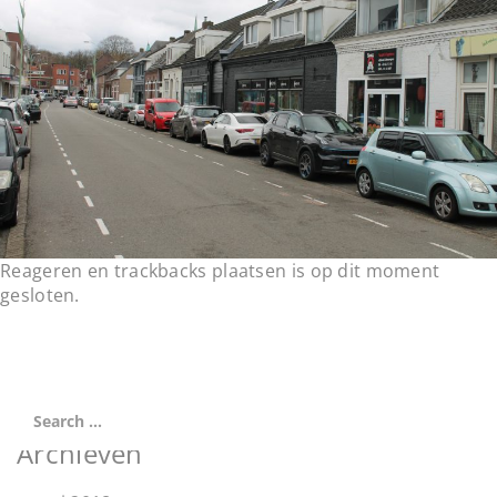
t
i
o
n
Reageren en trackbacks plaatsen is op dit moment
gesloten.
Archieven