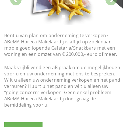
i
t
o
i
o
u
n
s
Bent u van plan om onderneming te verkopen?
ABeMA Horeca Makelaardij is altijd op zoek naar
mooie goed lopende Cafetaria/Snackbars met een
woning en een omzet van € 200.000,- euro of meer.
Maak vrijblijvend een afspraak om de mogelijkheden
voor u en uw onderneming met ons te bespreken.
Wilt u alleen uw onderneming verkopen en het pand
verhuren? Huurt u het pand en wilt u alleen uw
“going concern” verkopen. Geen enkel probleem.
ABeMA Horeca Makelaardij doet graag de
bemiddeling voor u.