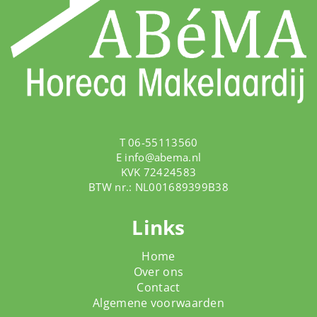
T 06-55113560
E
info@abema.nl
KVK 72424583
BTW nr.: NL001689399B38
Links
Home
Over ons
Contact
Algemene voorwaarden