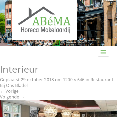
T
o
g
Interieur
g
l
Geplaatst
29 oktober 2018
om
1200 × 646
in
Restaurant
e
Bij Ons Bladel
n
←
Vorige
a
Volgende
→
v
i
g
a