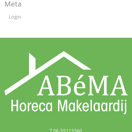
Meta
Login
T 06-55113560