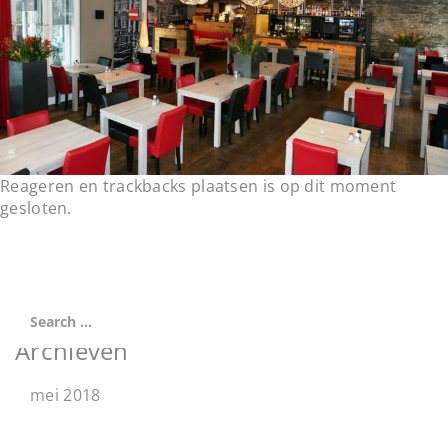
t
i
o
n
Reageren en trackbacks plaatsen is op dit moment
gesloten.
Archieven
mei 2018