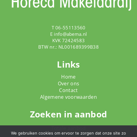
T 06-55113560
E
info@abema.nl
KVK 72424583
BTW nr.: NL001689399B38
Links
Home
Over ons
Contact
Algemene voorwaarden
Zoeken in aanbod
Totale aanbod
We gebruiken cookies om ervoor te zorgen dat onze site zo