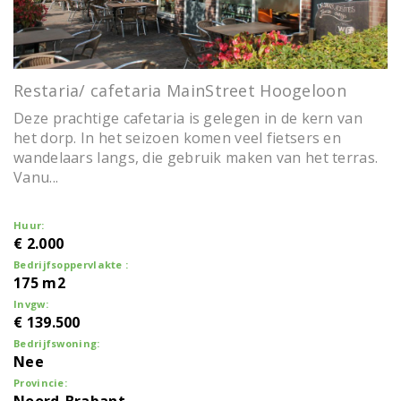
t
i
o
n
Restaria/ cafetaria MainStreet Hoogeloon
Deze prachtige cafetaria is gelegen in de kern van
het dorp. In het seizoen komen veel fietsers en
wandelaars langs, die gebruik maken van het terras.
Vanu...
Huur:
€ 2.000
Bedrijfsoppervlakte :
175 m2
Invgw:
€ 139.500
Bedrijfswoning:
Nee
Provincie: