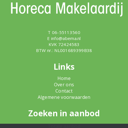
T 06-55113560
E
info@abema.nl
KVK 72424583
BTW nr.: NL001689399B38
Links
Home
Over ons
Contact
Algemene voorwaarden
Zoeken in aanbod
Totale aanbod