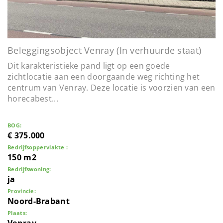
t
i
o
n
Beleggingsobject Venray (In verhuurde staat)
Dit karakteristieke pand ligt op een goede
zichtlocatie aan een doorgaande weg richting het
centrum van Venray. Deze locatie is voorzien van een
horecabest...
BOG:
€ 375.000
Bedrijfsoppervlakte :
150 m2
Bedrijfswoning:
ja
Provincie:
Noord-Brabant
Plaats: