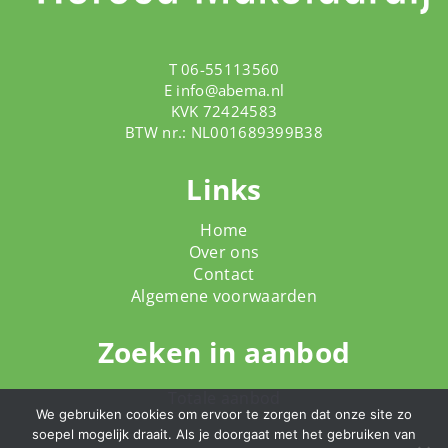
T 06-55113560
E
info@abema.nl
KVK 72424583
BTW nr.: NL001689399B38
Links
Home
Over ons
Contact
Algemene voorwaarden
Zoeken in aanbod
Totale aanbod
We gebruiken cookies om ervoor te zorgen dat onze site zo
soepel mogelijk draait. Als je doorgaat met het gebruiken van