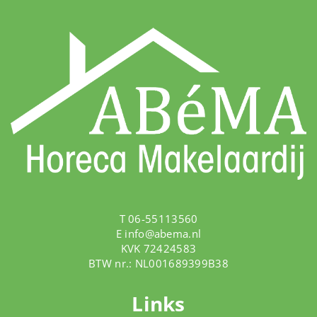
T 06-55113560
E
info@abema.nl
KVK 72424583
BTW nr.: NL001689399B38
Links