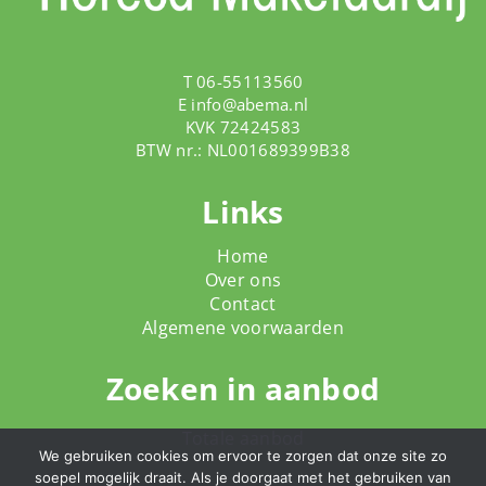
T 06-55113560
E
info@abema.nl
KVK 72424583
BTW nr.: NL001689399B38
Links
Home
Over ons
Contact
Algemene voorwaarden
Zoeken in aanbod
Totale aanbod
We gebruiken cookies om ervoor te zorgen dat onze site zo
soepel mogelijk draait. Als je doorgaat met het gebruiken van