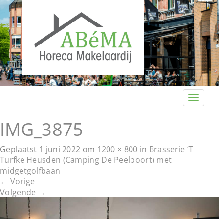
T
o
g
IMG_3875
g
l
Geplaatst
1 juni 2022
om
1200 × 800
in
Brasserie ‘T
e
Turfke Heusden (Camping De Peelpoort) met
n
midgetgolfbaan
a
←
Vorige
v
Volgende
→
i
g
a