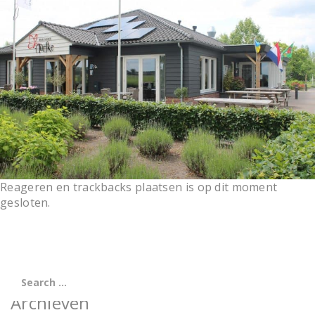
t
i
o
n
Reageren en trackbacks plaatsen is op dit moment
gesloten.
Archieven