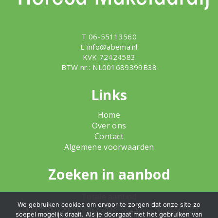
T 06-55113560
E
info@abema.nl
KVK 72424583
BTW nr.: NL001689399B38
Links
Home
Over ons
Contact
Algemene voorwaarden
Zoeken in aanbod
Totale aanbod
We gebruiken cookies om ervoor te zorgen dat onze site zo
soepel mogelijk draait. Als je doorgaat met het gebruiken van