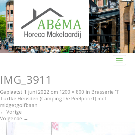
T
o
g
IMG_3911
g
l
Geplaatst
1 juni 2022
om
1200 × 800
in
Brasserie ‘T
e
Turfke Heusden (Camping De Peelpoort) met
n
midgetgolfbaan
a
←
Vorige
v
Volgende
→
i
g
a