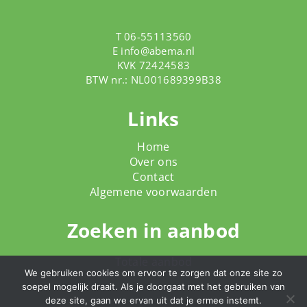
T 06-55113560
E
info@abema.nl
KVK 72424583
BTW nr.: NL001689399B38
Links
Home
Over ons
Contact
Algemene voorwaarden
Zoeken in aanbod
Totale aanbod
We gebruiken cookies om ervoor te zorgen dat onze site zo
soepel mogelijk draait. Als je doorgaat met het gebruiken van
deze site, gaan we ervan uit dat je ermee instemt.