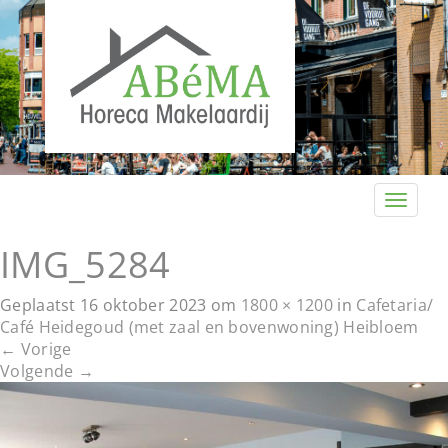
T
o
g
IMG_5284
g
l
Geplaatst
16 oktober 2023
om
1800 × 1200
in
Cafetaria/
e
Café Heidegoud (met zaal en bovenwoning) Heibloem
n
←
Vorige
a
Volgende
→
v
i
g
a