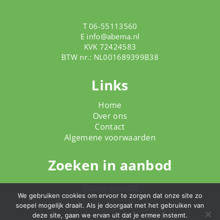
T 06-55113560
E
info@abema.nl
KVK 72424583
BTW nr.: NL001689399B38
Links
Home
Over ons
Contact
Algemene voorwaarden
Zoeken in aanbod
Totale aanbod
We gebruiken cookies om ervoor te zorgen dat onze site zo
soepel mogelijk draait. Als je doorgaat met het gebruiken van
deze site, gaan we ervan uit dat je ermee instemt.