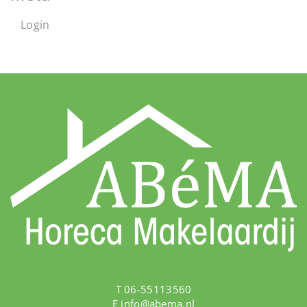
Login
T 06-55113560
E
info@abema.nl