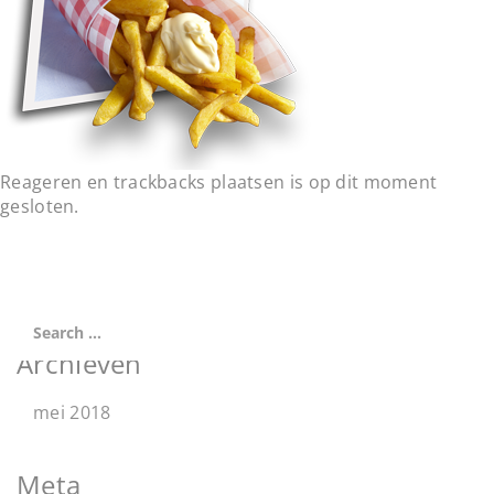
t
i
o
n
Reageren en trackbacks plaatsen is op dit moment
gesloten.
Archieven
mei 2018
Meta