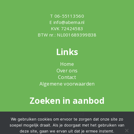
T 06-55113560
E
info@abema.nl
KVK 72424583
BTW nr.: NL001689399B38
Links
Home
Over ons
Contact
Algemene voorwaarden
Zoeken in aanbod
Totale aanbod
We gebruiken cookies om ervoor te zorgen dat onze site zo
soepel mogelijk draait. Als je doorgaat met het gebruiken van
deze site, gaan we ervan uit dat je ermee instemt.