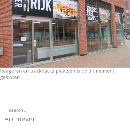
t
i
o
n
Reageren en trackbacks plaatsen is op dit moment
gesloten.
Archieven