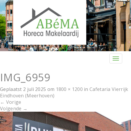
T
o
g
IMG_6959
g
l
Geplaatst
2 juli 2025
om
1800 × 1200
in
Cafetaria Vierrijk
e
Eindhoven (Meerhoven)
n
←
Vorige
a
Volgende
→
v
i
g
a