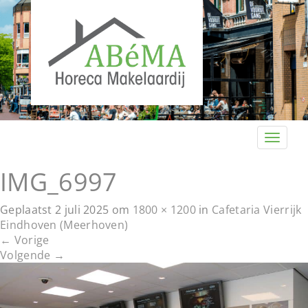
T
o
g
IMG_6997
g
l
Geplaatst
2 juli 2025
om
1800 × 1200
in
Cafetaria Vierrijk
e
Eindhoven (Meerhoven)
n
←
Vorige
a
Volgende
→
v
i
g
a