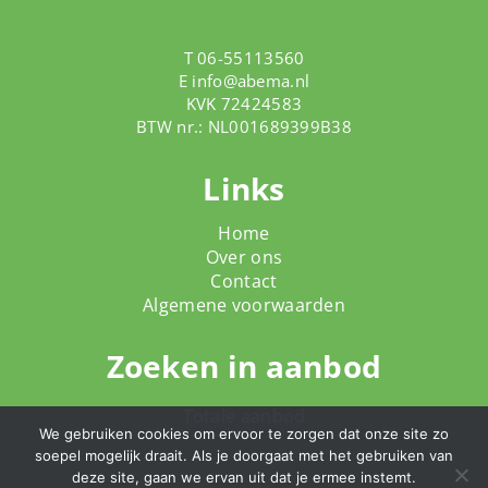
T 06-55113560
E
info@abema.nl
KVK 72424583
BTW nr.: NL001689399B38
Links
Home
Over ons
Contact
Algemene voorwaarden
Zoeken in aanbod
Totale aanbod
We gebruiken cookies om ervoor te zorgen dat onze site zo
soepel mogelijk draait. Als je doorgaat met het gebruiken van
deze site, gaan we ervan uit dat je ermee instemt.