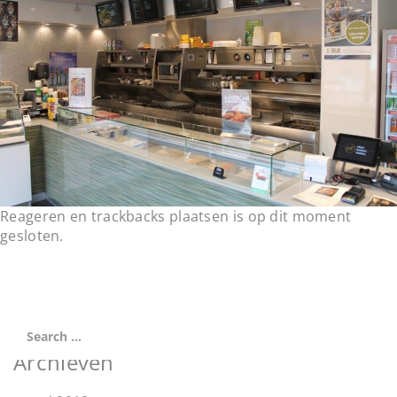
t
i
o
n
Reageren en trackbacks plaatsen is op dit moment
gesloten.
Archieven