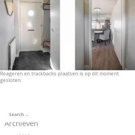
t
i
o
n
Reageren en trackbacks plaatsen is op dit moment
gesloten.
Archieven