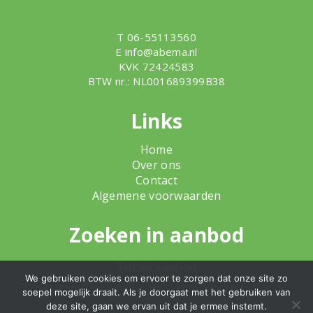
T 06-55113560
E
info@abema.nl
KVK 72424583
BTW nr.: NL001689399B38
Links
Home
Over ons
Contact
Algemene voorwaarden
Zoeken in aanbod
Totale aanbod
We gebruiken cookies om ervoor te zorgen dat onze site zo
soepel mogelijk draait. Als je doorgaat met het gebruiken van
deze site, gaan we ervan uit dat je ermee instemt.