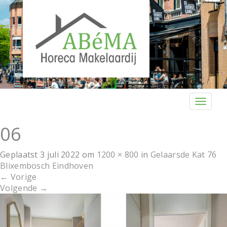
T
o
g
06
g
l
Geplaatst
3 juli 2022
om
1200 × 800
in
Gelaarsde Kat 76
e
Blixembosch Eindhoven
n
←
Vorige
a
Volgende
→
v
i
g
a