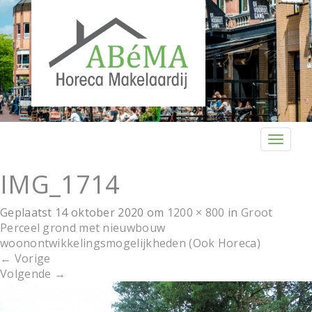
T
o
g
IMG_1714
g
l
Geplaatst
14 oktober 2020
om
1200 × 800
in
Groot
e
Perceel grond met nieuwbouw
n
woonontwikkelingsmogelijkheden (Ook Horeca)
a
←
Vorige
v
Volgende
→
i
g
a