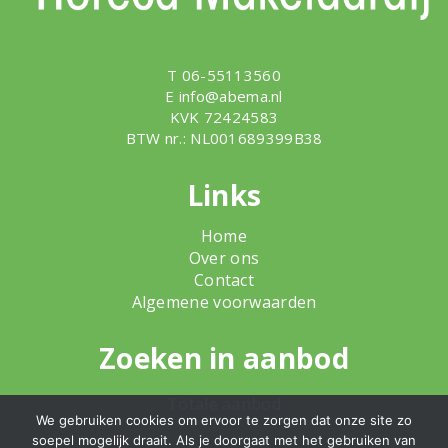
T 06-55113560
E
info@abema.nl
KVK 72424583
BTW nr.: NL001689399B38
Links
Home
Over ons
Contact
Algemene voorwaarden
Zoeken in aanbod
Totale aanbod
We gebruiken cookies om ervoor te zorgen dat onze site zo
soepel mogelijk draait. Als je doorgaat met het gebruiken van