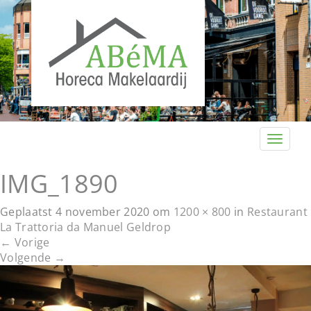
T
o
g
IMG_1890
g
l
Geplaatst
4 november 2020
om
1200 × 800
in
Restaurant
e
La Trattoria da Manuel Geldrop
n
←
Vorige
a
Volgende
→
v
i
g
a