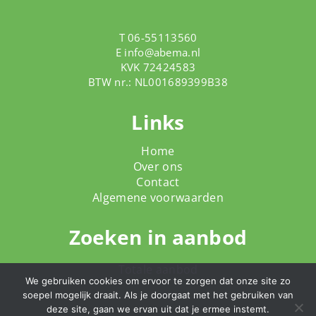
T 06-55113560
E
info@abema.nl
KVK 72424583
BTW nr.: NL001689399B38
Links
Home
Over ons
Contact
Algemene voorwaarden
Zoeken in aanbod
Totale aanbod
We gebruiken cookies om ervoor te zorgen dat onze site zo
soepel mogelijk draait. Als je doorgaat met het gebruiken van
deze site, gaan we ervan uit dat je ermee instemt.