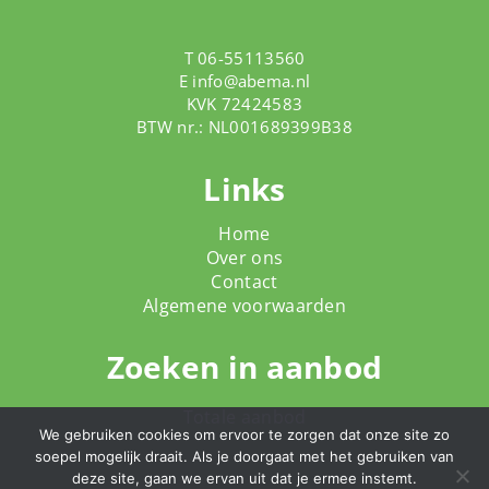
T 06-55113560
E
info@abema.nl
KVK 72424583
BTW nr.: NL001689399B38
Links
Home
Over ons
Contact
Algemene voorwaarden
Zoeken in aanbod
Totale aanbod
We gebruiken cookies om ervoor te zorgen dat onze site zo
soepel mogelijk draait. Als je doorgaat met het gebruiken van
deze site, gaan we ervan uit dat je ermee instemt.