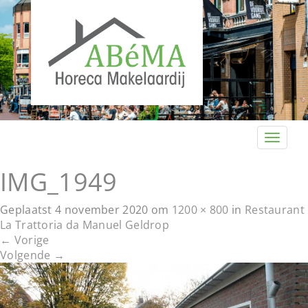
T
o
g
IMG_1949
g
l
Geplaatst
4 november 2020
om
1200 × 800
in
Restaurant
e
La Trattoria da Manuel Geldrop
n
←
Vorige
a
Volgende
→
v
i
g
a