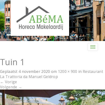
T
o
g
Tuin 1
g
l
Geplaatst
4 november 2020
om
1200 × 900
in
Restaurant
e
La Trattoria da Manuel Geldrop
n
←
Vorige
a
Volgende
→
v
i
g
a