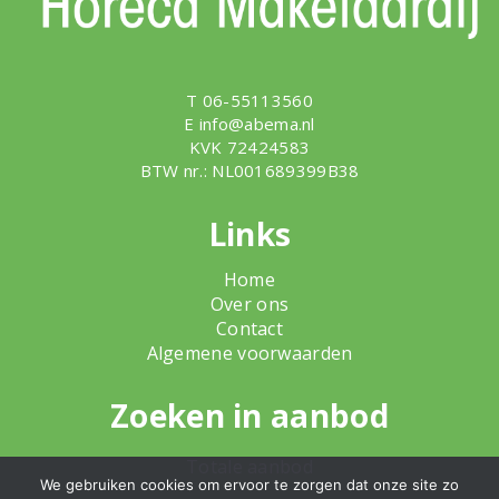
T 06-55113560
E
info@abema.nl
KVK 72424583
BTW nr.: NL001689399B38
Links
Home
Over ons
Contact
Algemene voorwaarden
Zoeken in aanbod
Totale aanbod
We gebruiken cookies om ervoor te zorgen dat onze site zo