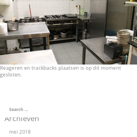
t
i
o
n
Reageren en trackbacks plaatsen is op dit moment
gesloten.
Archieven
mei 2018