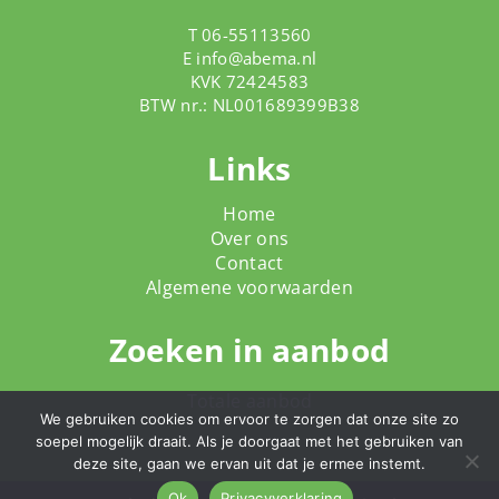
T 06-55113560
E
info@abema.nl
KVK 72424583
BTW nr.: NL001689399B38
Links
Home
Over ons
Contact
Algemene voorwaarden
Zoeken in aanbod
Totale aanbod
We gebruiken cookies om ervoor te zorgen dat onze site zo
soepel mogelijk draait. Als je doorgaat met het gebruiken van
deze site, gaan we ervan uit dat je ermee instemt.
Ok
Privacyverklaring