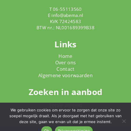
T 06-55113560
E
info@abema.nl
KVK 72424583
BTW nr.: NL001689399B38
Links
Home
Over ons
Contact
Algemene voorwaarden
Zoeken in aanbod
Totale aanbod
We gebruiken cookies om ervoor te zorgen dat onze site zo
soepel mogelijk draait. Als je doorgaat met het gebruiken van
deze site, gaan we ervan uit dat je ermee instemt.
Ok
Privacyverklaring