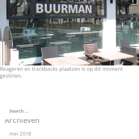
t
i
o
n
Reageren en trackbacks plaatsen is op dit moment
gesloten.
Archieven
mei 2018