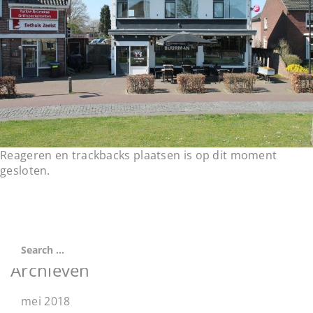
t
i
o
n
Reageren en trackbacks plaatsen is op dit moment
gesloten.
Archieven
mei 2018