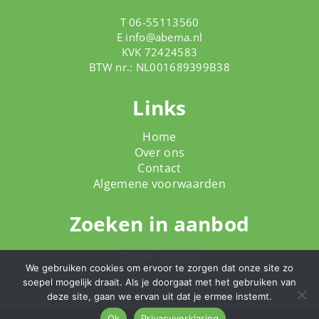
T 06-55113560
E
info@abema.nl
KVK 72424583
BTW nr.: NL001689399B38
Links
Home
Over ons
Contact
Algemene voorwaarden
Zoeken in aanbod
Totale aanbod
We gebruiken cookies om ervoor te zorgen dat onze site zo
soepel mogelijk draait. Als je doorgaat met het gebruiken van
deze site, gaan we ervan uit dat je ermee instemt.
Ok
Privacyverklaring