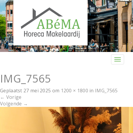
T
o
g
IMG_7565
g
l
Geplaatst
27 mei 2025
om
1200 × 1800
in
IMG_7565
e
←
Vorige
n
Volgende
→
a
v
i
g
a