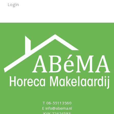
Login
T 06-55113560
E
info@abema.nl
KVK 72424583