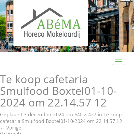
T
o
g
Te koop cafetaria
g
Smulfood Boxtel01-10-
l
e
2024 om 22.14.57 12
n
a
v
Geplaatst
3 december 2024
om
640 × 427
in
Te koop
i
cafetaria Smulfood Boxtel01-10-2024 om 22.14.57 12
g
←
Vorige
a