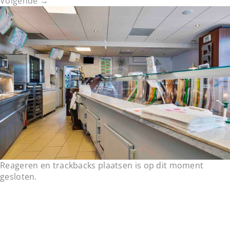
Volgende
→
t
i
o
n
Reageren en trackbacks plaatsen is op dit moment
gesloten.