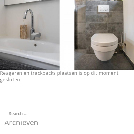
t
i
o
n
Reageren en trackbacks plaatsen is op dit moment
gesloten.
Archieven