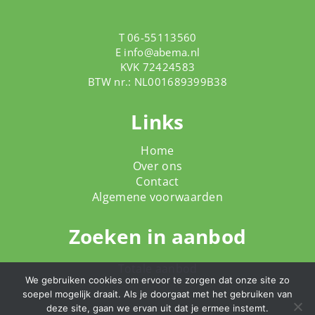
T 06-55113560
E
info@abema.nl
KVK 72424583
BTW nr.: NL001689399B38
Links
Home
Over ons
Contact
Algemene voorwaarden
Zoeken in aanbod
Totale aanbod
We gebruiken cookies om ervoor te zorgen dat onze site zo
soepel mogelijk draait. Als je doorgaat met het gebruiken van
deze site, gaan we ervan uit dat je ermee instemt.