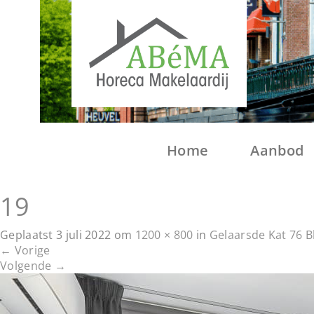
Home
Aanbod
19
Geplaatst
3 juli 2022
om
1200 × 800
in
Gelaarsde Kat 76 
←
Vorige
Volgende
→