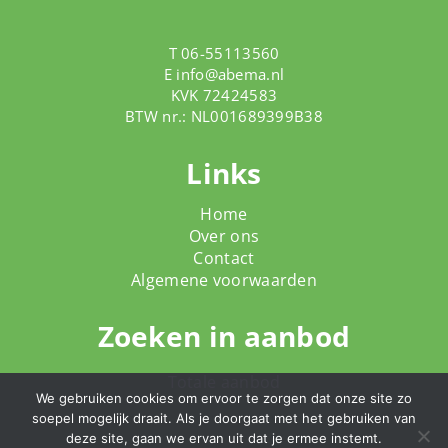
T 06-55113560
E
info@abema.nl
KVK 72424583
BTW nr.: NL001689399B38
Links
Home
Over ons
Contact
Algemene voorwaarden
Zoeken in aanbod
Totale aanbod
We gebruiken cookies om ervoor te zorgen dat onze site zo
soepel mogelijk draait. Als je doorgaat met het gebruiken van
deze site, gaan we ervan uit dat je ermee instemt.