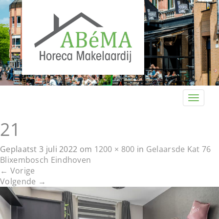
T
o
g
21
g
l
Geplaatst
3 juli 2022
om
1200 × 800
in
Gelaarsde Kat 76
e
Blixembosch Eindhoven
n
←
Vorige
a
Volgende
→
v
i
g
a