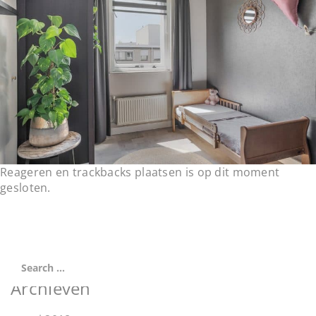
t
i
o
n
Reageren en trackbacks plaatsen is op dit moment
gesloten.
Archieven